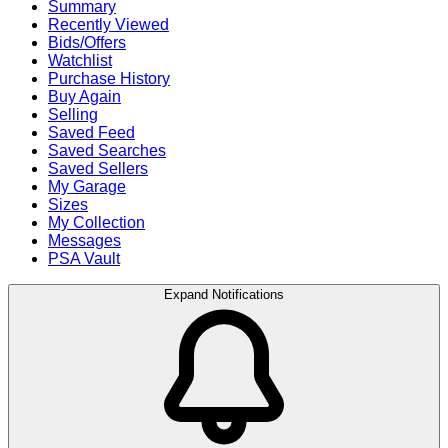
Summary
Recently Viewed
Bids/Offers
Watchlist
Purchase History
Buy Again
Selling
Saved Feed
Saved Searches
Saved Sellers
My Garage
Sizes
My Collection
Messages
PSA Vault
Expand Notifications