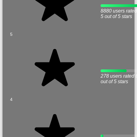
8880 users rated
5 out of 5 stars
5
278 users rated t
out of 5 stars
4