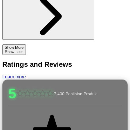
Show More
Show Less
Ratings and Reviews
Learn more
5
7,400 Penilaian Produk