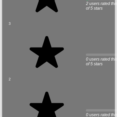
2 users rated thi
of 5 stars
3
0 users rated thi
of 5 stars
2
0 users rated thi