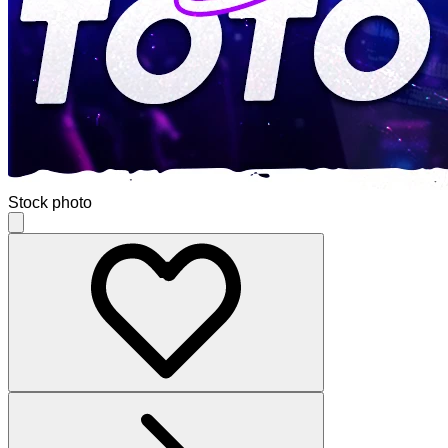
Stock photo