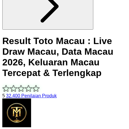
Result Toto Macau : Live
Draw Macau, Data Macau
2026, Keluaran Macau
Tercepat & Terlengkap
5
32.400 Penilaian Produk