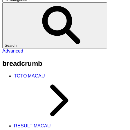
Search
Advanced
breadcrumb
TOTO MACAU
RESULT MACAU