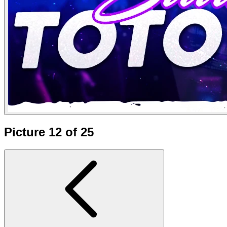
Picture 12 of 25