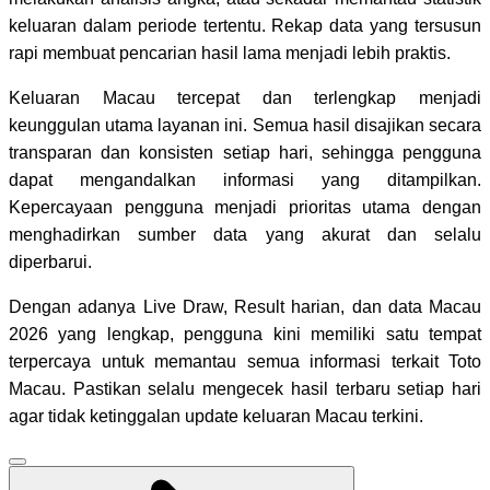
keluaran dalam periode tertentu. Rekap data yang tersusun
rapi membuat pencarian hasil lama menjadi lebih praktis.
Keluaran Macau tercepat dan terlengkap menjadi
keunggulan utama layanan ini. Semua hasil disajikan secara
transparan dan konsisten setiap hari, sehingga pengguna
dapat mengandalkan informasi yang ditampilkan.
Kepercayaan pengguna menjadi prioritas utama dengan
menghadirkan sumber data yang akurat dan selalu
diperbarui.
Dengan adanya Live Draw, Result harian, dan data Macau
2026 yang lengkap, pengguna kini memiliki satu tempat
terpercaya untuk memantau semua informasi terkait Toto
Macau. Pastikan selalu mengecek hasil terbaru setiap hari
agar tidak ketinggalan update keluaran Macau terkini.