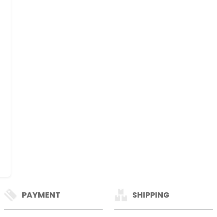
PAYMENT
SHIPPING