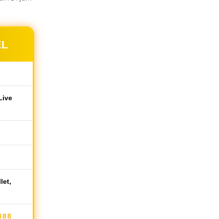
EL
Live
let,
888