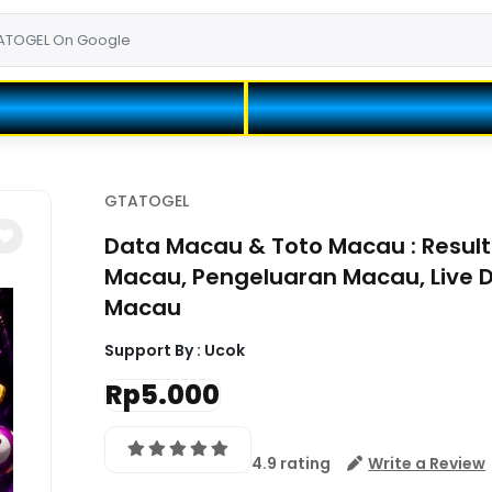
GTATOGEL
Data Macau & Toto Macau : Result
Macau, Pengeluaran Macau, Live 
Macau
Support By :
Ucok
Rp5.000
4.9 rating
Write a Review