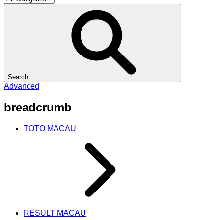
Search
Advanced
breadcrumb
TOTO MACAU
RESULT MACAU