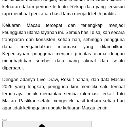
keluaran dalam periode tertentu. Rekap data yang tersusun
rapi membuat pencarian hasil lama menjadi lebih praktis.
Keluaran Macau tercepat dan terlengkap menjadi
keunggulan utama layanan ini. Semua hasil disajikan secara
transparan dan konsisten setiap hari, sehingga pengguna
dapat mengandalkan informasi yang ditampilkan.
Kepercayaan pengguna menjadi prioritas utama dengan
menghadirkan sumber data yang akurat dan selalu
diperbarui.
Dengan adanya Live Draw, Result harian, dan data Macau
2026 yang lengkap, pengguna kini memiliki satu tempat
terpercaya untuk memantau semua informasi terkait Toto
Macau. Pastikan selalu mengecek hasil terbaru setiap hari
agar tidak ketinggalan update keluaran Macau terkini.