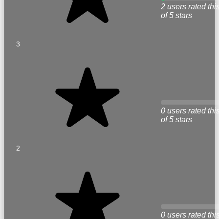
2 users rated thi
of 5 stars
3
0 users rated thi
of 5 stars
2
0 users rated thi