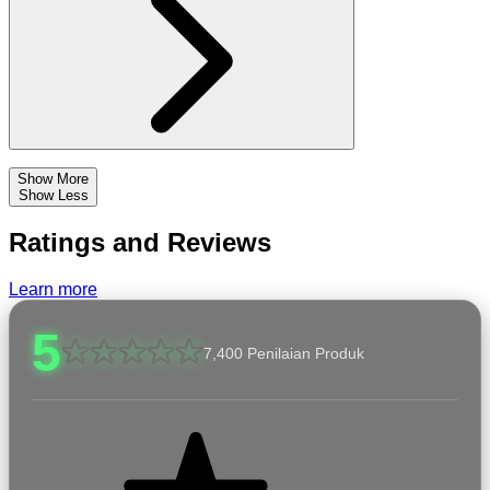
Show More
Show Less
Ratings and Reviews
Learn more
5
7,400 Penilaian Produk