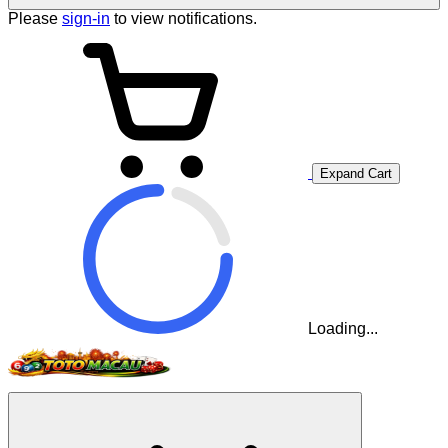
Please
sign-in
to view notifications.
Expand Cart
Loading...