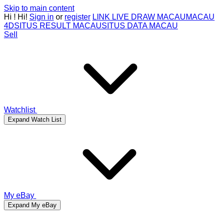
Skip to main content
Hi
!
Hi!
Sign in
or
register
LINK LIVE DRAW MACAU
MACAU
4D
SITUS RESULT MACAU
SITUS DATA MACAU
Sell
Watchlist
Expand Watch List
My eBay
Expand My eBay