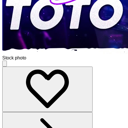
Stock photo