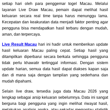
setiap hari oleh para penggemar togel Macau. Melalui
layanan Live Draw Macau, pemain dapat melihat hasil
keluaran secara real time tanpa harus menunggu lama.
Kecepatan dan keakuratan data menjadi faktor penting agar
pengguna bisa mendapatkan hasil terbaru dengan mudah,
aman, dan terpercaya.
Live Result Macau
hari ini hadir untuk memberikan update
hasil keluaran Macau paling cepat. Setiap hasil yang
ditampilkan diperbarui secara berkala sehingga pengguna
tidak perlu khawatir tertinggal informasi. Dengan sistem
update harian, semua data hasil dapat diakses kapan saja
dan di mana saja dengan tampilan yang sederhana dan
mudah dipahami.
Selain live draw, tersedia juga data Macau 2026 yang
lengkap sebagai arsip keluaran sebelumnya. Data ini sangat
berguna bagi pengguna yang ingin melihat riwayat hasil,
melakukan analisis angka, atau sekadar memantau statistik