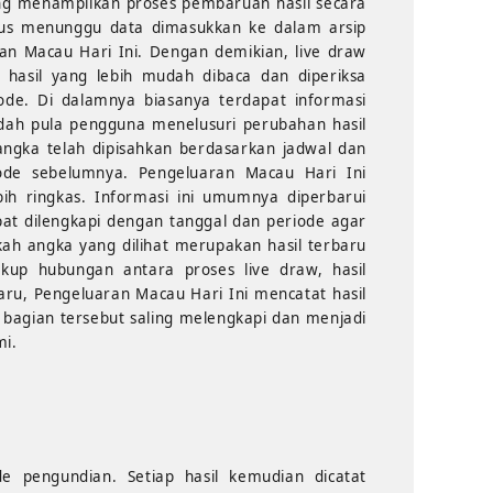
ng menampilkan proses pembaruan hasil secara
arus menunggu data dimasukkan ke dalam arsip
an Macau Hari Ini. Dengan demikian, live draw
hasil yang lebih mudah dibaca dan diperiksa
ode. Di dalamnya biasanya terdapat informasi
udah pula pengguna menelusuri perubahan hasil
angka telah dipisahkan berdasarkan jadwal dan
iode sebelumnya. Pengeluaran Macau Hari Ini
ih ringkas. Informasi ini umumnya diperbarui
pat dilengkapi dengan tanggal dan periode agar
ah angka yang dilihat merupakan hasil terbaru
kup hubungan antara proses live draw, hasil
u, Pengeluaran Macau Hari Ini mencatat hasil
 bagian tersebut saling melengkapi dan menjadi
mi.
 pengundian. Setiap hasil kemudian dicatat