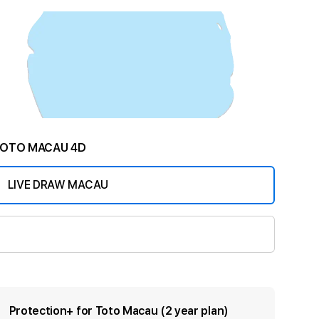
OTO MACAU 4D
LIVE DRAW MACAU
MACAU POOLS
Protection+ for Toto Macau (2 year plan)