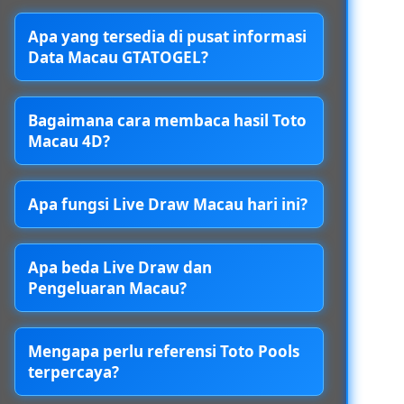
Macau,
Macau,
Pengeluaran
Pengeluaran
Apa yang tersedia di pusat informasi
Data Macau GTATOGEL?
Macau
Macau
Hari
Hari
Ini,
Ini,
GTATOGEL menyajikan Data Macau
Bagaimana cara membaca hasil Toto
Situs
Situs
4D, Live Draw Macau hari ini,
Macau 4D?
Toto
Toto
pengeluaran terbaru, dan arsip hasil
Pools
Pools
berdasarkan periode.
Terpercaya
Terpercaya
Cocokkan empat digit hasil dengan
Apa fungsi Live Draw Macau hari ini?
tanggal dan nomor periode agar data
terbaru tidak tertukar dengan arsip
Live draw membantu pengguna
sebelumnya.
Apa beda Live Draw dan
mengikuti pembaruan hasil periode
Pengeluaran Macau?
berjalan sebelum dicatat dalam tabel
pengeluaran.
Live Draw Macau menampilkan
Mengapa perlu referensi Toto Pools
proses pembaruan, sedangkan
terpercaya?
Pengeluaran Macau Hari Ini mencatat
hasil final beserta tanggal dan