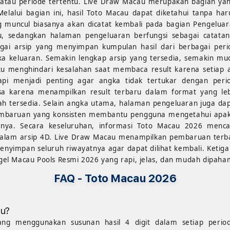
atau periode tertentu. Live Draw Macau merupakan bagian ya
elalui bagian ini, hasil Toto Macau dapat diketahui tanpa h
ng muncul biasanya akan dicatat kembali pada bagian Pengeluar
, sedangkan halaman pengeluaran berfungsi sebagai catatan 
gai arsip yang menyimpan kumpulan hasil dari berbagai peri
ka keluaran. Semakin lengkap arsip yang tersedia, semakin m
tu menghindari kesalahan saat membaca result karena setiap 
api menjadi penting agar angka tidak tertukar dengan per
sa karena menampilkan result terbaru dalam format yang leb
elah tersedia. Selain angka utama, halaman pengeluaran juga da
 Pembaruan yang konsisten membantu pengguna mengetahui apak
nya. Secara keseluruhan, informasi Toto Macau 2026 menca
dalam arsip 4D. Live Draw Macau menampilkan pembaruan terbar
nyimpan seluruh riwayatnya agar dapat dilihat kembali. Ketiga
gel Macau Pools Resmi 2026 yang rapi, jelas, dan mudah dipaha
FAQ - Toto Macau 2026
au?
 menggunakan susunan hasil 4 digit dalam setiap periode