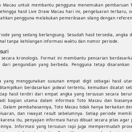
ta Macau untuk membantu pengguna menemukan pembaruan To
ehingga hasil Live Draw Macau hari ini, pengeluaran terbaru, 
ahkan pengguna melakukan pemeriksaan silang dengan referensi
iode yang sedang berlangsung. Sesudah hasil tersedia, angka 
inal tanpa kehilangan informasi waktu dan nomor periode.
suri
secara kronologis. Format ini membantu pencarian berdasar
a dari pengundian yang berbeda. Pengguna tetap disarankan
a yang menggunakan susunan empat digit sebagai hasil uta
itampilkan berdasarkan jadwal tertentu, kemudian dicatat seb
iap hasil terdiri dari empat angka yang tersusun secara beru
jadi bagian utama dalam informasi Toto Macau dan biasanya
D. Dalam pembahasannya, Toto Macau tidak hanya berkaitan den
eluaran, dan riwayat result sebelumnya. Setiap periode memili
karena itu, penyajian informasi harus dibuat secara jelas ag
 lainnya. Informasi yang tersusun rapi juga mempermudah pro