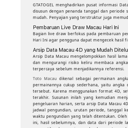
GTATOGEL menghadirkan pusat informasi Da
disusun dengan penanda tanggal dan periode s
mudah. Penyajian yang terstruktur juga memud
Pembaruan Live Draw Macau Hari Ini
Bagian live draw berfokus pada pembaruan per
Hari Ini agar pengguna dapat mengecek hasil f
Arsip Data Macau 4D yang Mudah Ditelu
Arsip Data Macau mengelompokkan hasil lama 
dan mengurangi risiko keliru membaca angk
terpercaya sebelum menjadikannya referensi.
Toto Macau
dikenal sebagai permainan angk
permainannya cukup sederhana, yaitu angka d
tersebut. Karena menggunakan format 4D, set
terakhir. Susunan inilah yang kemudian men
pengeluaran harian, serta arsip Data Macau 4
jadwal pengundian, urutan periode, tanggal k
waktu pengundian yang telah ditentukan. Oleh 
ini, hasil sebelumnya, dan data dari periode