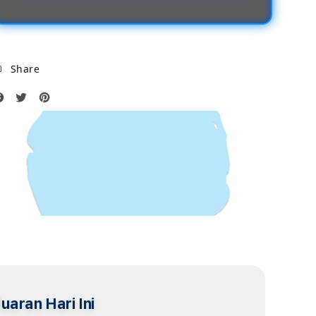
Referensi terpercaya membantu
periodenya.
pengguna membandingkan tanggal,
periode, dan angka hasil sebelum
menggunakan informasi yang
Share
ditampilkan.
aran Hari Ini