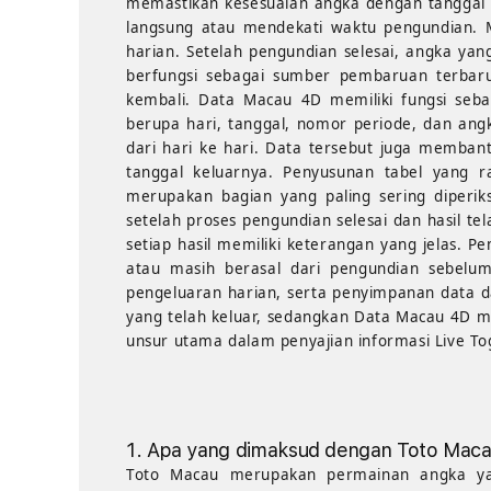
memastikan kesesuaian angka dengan tanggal 
langsung atau mendekati waktu pengundian. M
harian. Setelah pengundian selesai, angka ya
berfungsi sebagai sumber pembaruan terbaru
kembali. Data Macau 4D memiliki fungsi seba
berupa hari, tanggal, nomor periode, dan ang
dari hari ke hari. Data tersebut juga memban
tanggal keluarnya. Penyusunan tabel yang r
merupakan bagian yang paling sering diperik
setelah proses pengundian selesai dan hasil t
setiap hasil memiliki keterangan yang jelas.
atau masih berasal dari pengundian sebelum
pengeluaran harian, serta penyimpanan data 
yang telah keluar, sedangkan Data Macau 4D me
unsur utama dalam penyajian informasi Live To
1. Apa yang dimaksud dengan Toto Mac
Toto Macau merupakan permainan angka yang