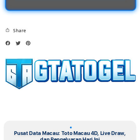
dan periodenya.
Referensi terpercaya membantu pengguna
membandingkan tanggal, periode, dan
angka hasil sebelum menggunakan
informasi yang ditampilkan.
Share
Pusat Data Macau: Toto Macau 4D, Live Draw,
dan Pengeluaran Hari Ini