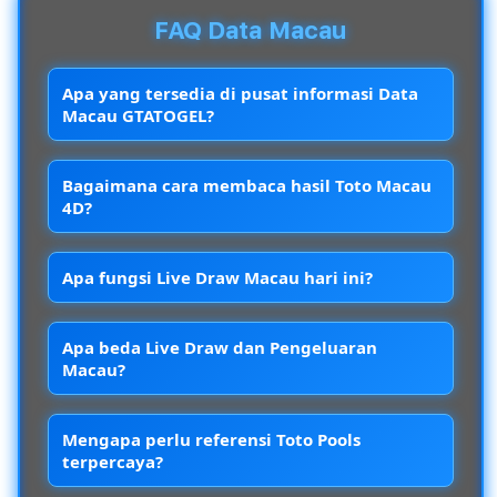
Live
Live
FAQ Data Macau
Draw
Draw
Macau,
Maca
Apa yang tersedia di pusat informasi Data
Pengeluaran
Peng
Macau GTATOGEL?
Macau
Maca
Hari
Hari
GTATOGEL menyajikan Data Macau 4D, Live
Ini,
Ini,
Bagaimana cara membaca hasil Toto Macau
Draw Macau hari ini, pengeluaran terbaru,
Situs
Situs
4D?
dan arsip hasil berdasarkan periode.
Toto
Toto
Pools
Pool
Cocokkan empat digit hasil dengan tanggal
Apa fungsi Live Draw Macau hari ini?
Terpercaya
Terp
dan nomor periode agar data terbaru tidak
tertukar dengan arsip sebelumnya.
Live draw membantu pengguna mengikuti
Apa beda Live Draw dan Pengeluaran
pembaruan hasil periode berjalan sebelum
Macau?
dicatat dalam tabel pengeluaran.
Live Draw Macau menampilkan proses
Mengapa perlu referensi Toto Pools
pembaruan, sedangkan Pengeluaran Macau
terpercaya?
Hari Ini mencatat hasil final beserta tanggal