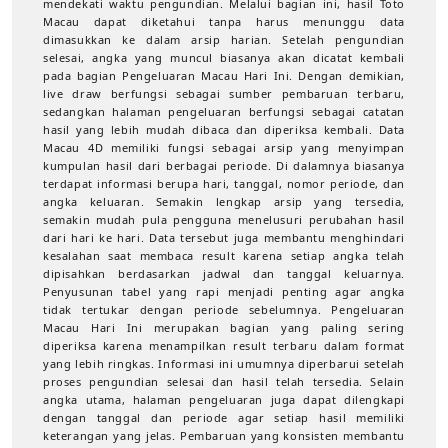
mendekati waktu pengundian. Melalui bagian ini, hasil Toto
Macau dapat diketahui tanpa harus menunggu data
dimasukkan ke dalam arsip harian. Setelah pengundian
selesai, angka yang muncul biasanya akan dicatat kembali
pada bagian Pengeluaran Macau Hari Ini. Dengan demikian,
live draw berfungsi sebagai sumber pembaruan terbaru,
sedangkan halaman pengeluaran berfungsi sebagai catatan
hasil yang lebih mudah dibaca dan diperiksa kembali. Data
Macau 4D memiliki fungsi sebagai arsip yang menyimpan
kumpulan hasil dari berbagai periode. Di dalamnya biasanya
terdapat informasi berupa hari, tanggal, nomor periode, dan
angka keluaran. Semakin lengkap arsip yang tersedia,
semakin mudah pula pengguna menelusuri perubahan hasil
dari hari ke hari. Data tersebut juga membantu menghindari
kesalahan saat membaca result karena setiap angka telah
dipisahkan berdasarkan jadwal dan tanggal keluarnya.
Penyusunan tabel yang rapi menjadi penting agar angka
tidak tertukar dengan periode sebelumnya. Pengeluaran
Macau Hari Ini merupakan bagian yang paling sering
diperiksa karena menampilkan result terbaru dalam format
yang lebih ringkas. Informasi ini umumnya diperbarui setelah
proses pengundian selesai dan hasil telah tersedia. Selain
angka utama, halaman pengeluaran juga dapat dilengkapi
dengan tanggal dan periode agar setiap hasil memiliki
keterangan yang jelas. Pembaruan yang konsisten membantu