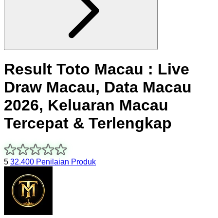
Result Toto Macau : Live
Draw Macau, Data Macau
2026, Keluaran Macau
Tercepat & Terlengkap
5
32.400 Penilaian Produk