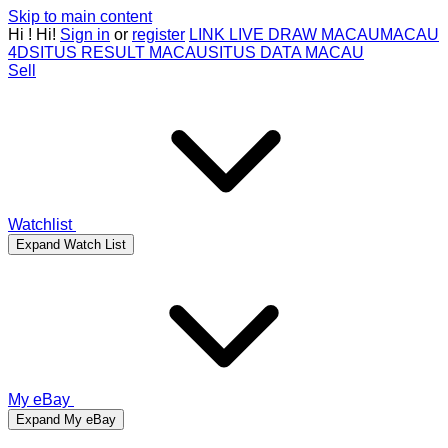
Skip to main content
Hi
!
Hi!
Sign in
or
register
LINK LIVE DRAW MACAU
MACAU
4D
SITUS RESULT MACAU
SITUS DATA MACAU
Sell
Watchlist
Expand Watch List
My eBay
Expand My eBay