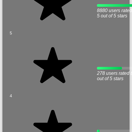
8880 users rated
5 out of 5 stars
5
278 users rated t
out of 5 stars
4