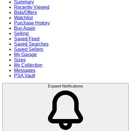
Summary
Recently Viewed
Bids/Offers
Watchlist
Purchase History
Buy Again
Selling
Saved Feed
Saved Searches
Saved Sellers
My Garage
Sizes
My Collection
Messages
PSA Vault
Expand Notifications