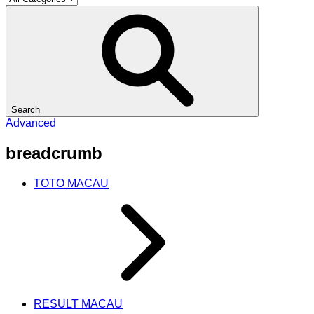
Search
Advanced
breadcrumb
TOTO MACAU
RESULT MACAU