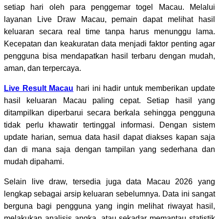
setiap hari oleh para penggemar togel Macau. Melalui
layanan Live Draw Macau, pemain dapat melihat hasil
keluaran secara real time tanpa harus menunggu lama.
Kecepatan dan keakuratan data menjadi faktor penting agar
pengguna bisa mendapatkan hasil terbaru dengan mudah,
aman, dan terpercaya.
Live Result Macau
hari ini hadir untuk memberikan update
hasil keluaran Macau paling cepat. Setiap hasil yang
ditampilkan diperbarui secara berkala sehingga pengguna
tidak perlu khawatir tertinggal informasi. Dengan sistem
update harian, semua data hasil dapat diakses kapan saja
dan di mana saja dengan tampilan yang sederhana dan
mudah dipahami.
Selain live draw, tersedia juga data Macau 2026 yang
lengkap sebagai arsip keluaran sebelumnya. Data ini sangat
berguna bagi pengguna yang ingin melihat riwayat hasil,
melakukan analisis angka, atau sekadar memantau statistik