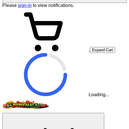
Please
sign-in
to view notifications.
Expand Cart
Loading...