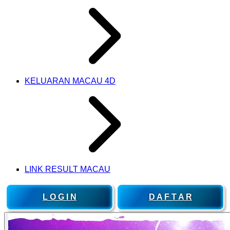
KELUARAN MACAU 4D
LINK RESULT MACAU
L O G I N
D A F T A R