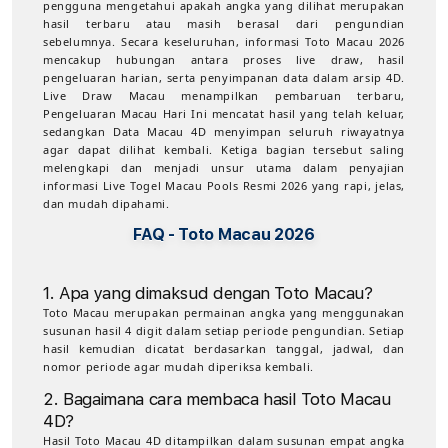
pengguna mengetahui apakah angka yang dilihat merupakan
hasil terbaru atau masih berasal dari pengundian
sebelumnya. Secara keseluruhan, informasi Toto Macau 2026
mencakup hubungan antara proses live draw, hasil
pengeluaran harian, serta penyimpanan data dalam arsip 4D.
Live Draw Macau menampilkan pembaruan terbaru,
Pengeluaran Macau Hari Ini mencatat hasil yang telah keluar,
sedangkan Data Macau 4D menyimpan seluruh riwayatnya
agar dapat dilihat kembali. Ketiga bagian tersebut saling
melengkapi dan menjadi unsur utama dalam penyajian
informasi Live Togel Macau Pools Resmi 2026 yang rapi, jelas,
dan mudah dipahami.
FAQ - Toto Macau 2026
1. Apa yang dimaksud dengan Toto Macau?
Toto Macau merupakan permainan angka yang menggunakan
susunan hasil 4 digit dalam setiap periode pengundian. Setiap
hasil kemudian dicatat berdasarkan tanggal, jadwal, dan
nomor periode agar mudah diperiksa kembali.
2. Bagaimana cara membaca hasil Toto Macau
4D?
Hasil Toto Macau 4D ditampilkan dalam susunan empat angka