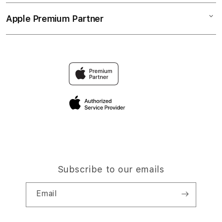
Collection & Delivery
Elush Service Provider
TV & Home
Apple Premium Partner
About Us
Returns & Exchanges
Financing Options
Accessories
Find an iStudio near you
Contact Us
Trade-in
Live Draw Macau
Why Shop at iStudio
FAQ
Data Macau
Elush Corporate Website
Privacy Policy
Site Terms of Use
Subscribe to our emails
Email