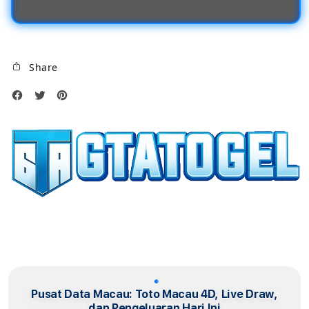
dan periodenya.
Referensi terpercaya membantu pengguna
membandingkan tanggal, periode, dan
angka hasil sebelum menggunakan
informasi yang ditampilkan.
Share
Pusat Data Macau: Toto Macau 4D, Live Draw,
dan Pengeluaran Hari Ini