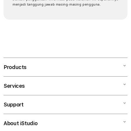
menjadi tanggung jawab masing-masing pengguna.
Products
Services
Mac
iPad
Support
AppleCare+
iPhone
Corporate
Toto Macau
About iStudio
My Account
GTATOGEL DATA MACAU
Music