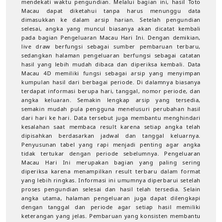
mendekati waktu pengundian. Melalui bagian ini, hasil Toto
Macau dapat diketahui tanpa harus menunggu data
dimasukkan ke dalam arsip harian. Setelah pengundian
selesai, angka yang muncul biasanya akan dicatat kembali
pada bagian Pengeluaran Macau Hari Ini. Dengan demikian,
live draw berfungsi sebagai sumber pembaruan terbaru,
sedangkan halaman pengeluaran berfungsi sebagai catatan
hasil yang lebih mudah dibaca dan diperiksa kembali. Data
Macau 4D memiliki fungsi sebagai arsip yang menyimpan
kumpulan hasil dari berbagai periode. Di dalamnya biasanya
terdapat informasi berupa hari, tanggal, nomor periode, dan
angka keluaran. Semakin lengkap arsip yang tersedia,
semakin mudah pula pengguna menelusuri perubahan hasil
dari hari ke hari. Data tersebut juga membantu menghindari
kesalahan saat membaca result karena setiap angka telah
dipisahkan berdasarkan jadwal dan tanggal keluarnya.
Penyusunan tabel yang rapi menjadi penting agar angka
tidak tertukar dengan periode sebelumnya. Pengeluaran
Macau Hari Ini merupakan bagian yang paling sering
diperiksa karena menampilkan result terbaru dalam format
yang lebih ringkas. Informasi ini umumnya diperbarui setelah
proses pengundian selesai dan hasil telah tersedia. Selain
angka utama, halaman pengeluaran juga dapat dilengkapi
dengan tanggal dan periode agar setiap hasil memiliki
keterangan yang jelas. Pembaruan yang konsisten membantu