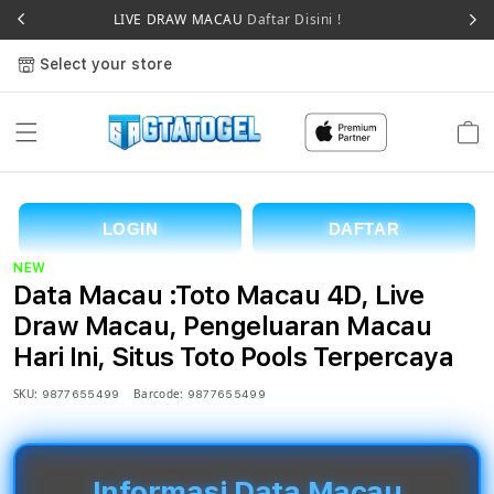
LIVE DRAW MACAU
Daftar Disini !
Select your store
Cart
LOGIN
DAFTAR
NEW
Data Macau :Toto Macau 4D, Live
Draw Macau, Pengeluaran Macau
Hari Ini, Situs Toto Pools Terpercaya
SKU:
Barcode:
9877655499
9877655499
Informasi Data Macau