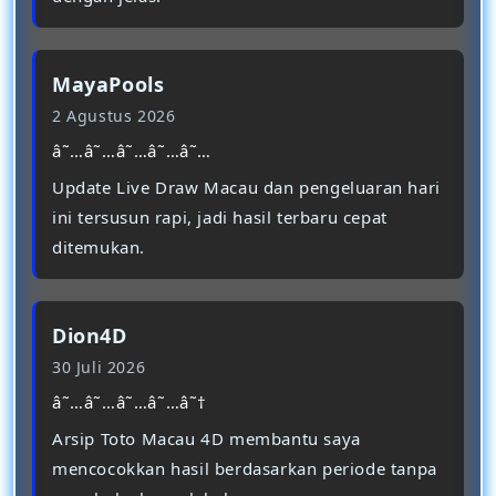
MayaPools
2 Agustus 2026
â˜…â˜…â˜…â˜…â˜…
Update Live Draw Macau dan pengeluaran hari
ini tersusun rapi, jadi hasil terbaru cepat
ditemukan.
Dion4D
30 Juli 2026
â˜…â˜…â˜…â˜…â˜†
Arsip Toto Macau 4D membantu saya
mencocokkan hasil berdasarkan periode tanpa