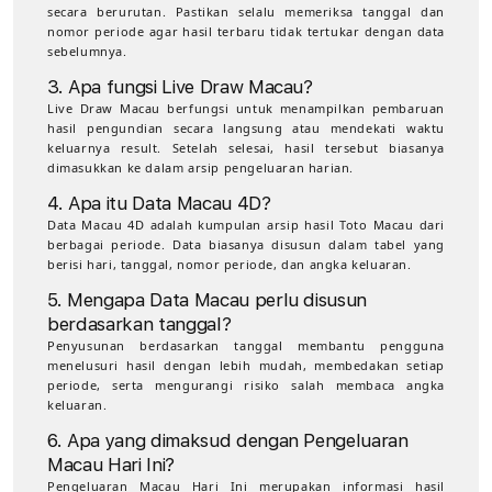
secara berurutan. Pastikan selalu memeriksa tanggal dan
nomor periode agar hasil terbaru tidak tertukar dengan data
sebelumnya.
3. Apa fungsi Live Draw Macau?
Live Draw Macau berfungsi untuk menampilkan pembaruan
hasil pengundian secara langsung atau mendekati waktu
keluarnya result. Setelah selesai, hasil tersebut biasanya
dimasukkan ke dalam arsip pengeluaran harian.
4. Apa itu Data Macau 4D?
Data Macau 4D adalah kumpulan arsip hasil Toto Macau dari
berbagai periode. Data biasanya disusun dalam tabel yang
berisi hari, tanggal, nomor periode, dan angka keluaran.
5. Mengapa Data Macau perlu disusun
berdasarkan tanggal?
Penyusunan berdasarkan tanggal membantu pengguna
menelusuri hasil dengan lebih mudah, membedakan setiap
periode, serta mengurangi risiko salah membaca angka
keluaran.
6. Apa yang dimaksud dengan Pengeluaran
Macau Hari Ini?
Pengeluaran Macau Hari Ini merupakan informasi hasil