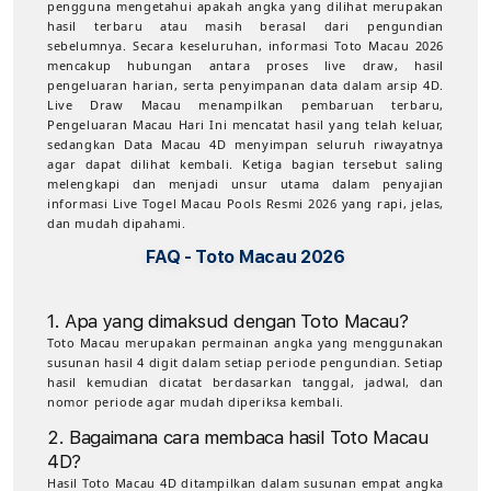
pengguna mengetahui apakah angka yang dilihat merupakan
hasil terbaru atau masih berasal dari pengundian
sebelumnya. Secara keseluruhan, informasi Toto Macau 2026
mencakup hubungan antara proses live draw, hasil
pengeluaran harian, serta penyimpanan data dalam arsip 4D.
Live Draw Macau menampilkan pembaruan terbaru,
Pengeluaran Macau Hari Ini mencatat hasil yang telah keluar,
sedangkan Data Macau 4D menyimpan seluruh riwayatnya
agar dapat dilihat kembali. Ketiga bagian tersebut saling
melengkapi dan menjadi unsur utama dalam penyajian
informasi Live Togel Macau Pools Resmi 2026 yang rapi, jelas,
dan mudah dipahami.
FAQ - Toto Macau 2026
1. Apa yang dimaksud dengan Toto Macau?
Toto Macau merupakan permainan angka yang menggunakan
susunan hasil 4 digit dalam setiap periode pengundian. Setiap
hasil kemudian dicatat berdasarkan tanggal, jadwal, dan
nomor periode agar mudah diperiksa kembali.
2. Bagaimana cara membaca hasil Toto Macau
4D?
Hasil Toto Macau 4D ditampilkan dalam susunan empat angka