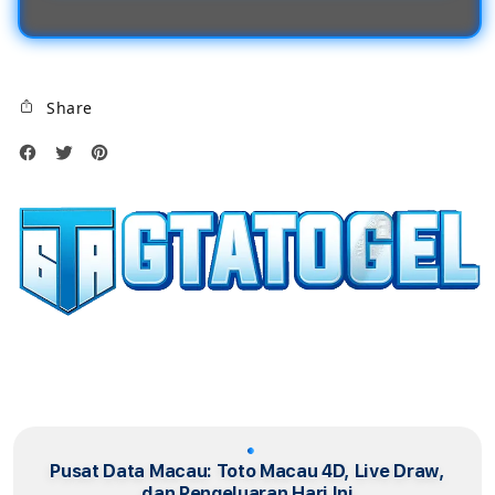
dan periodenya.
Referensi terpercaya membantu pengguna
membandingkan tanggal, periode, dan
angka hasil sebelum menggunakan
informasi yang ditampilkan.
Share
Pusat Data Macau: Toto Macau 4D, Live Draw,
dan Pengeluaran Hari Ini