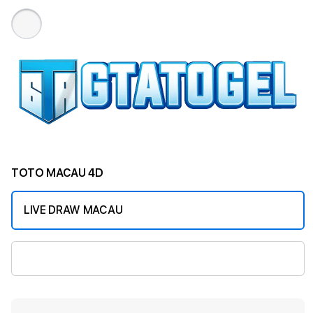
TOTO MACAU 4D
LIVE DRAW MACAU
MACAU POOLS