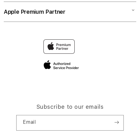
Collection & Delivery
Elush Service Provider
TV & Home
Apple Premium Partner
About Us
Returns & Exchanges
Financing Options
Accessories
Find an iStudio near you
Contact Us
Trade-in
Live Draw Macau
Why Shop at iStudio
FAQ
Data Macau
Elush Corporate Website
Privacy Policy
Site Terms of Use
Subscribe to our emails
Email