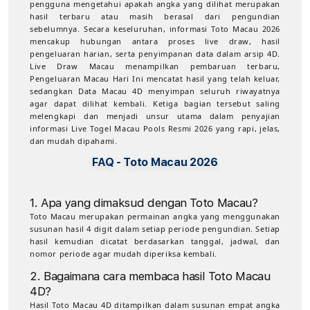
pengguna mengetahui apakah angka yang dilihat merupakan
hasil terbaru atau masih berasal dari pengundian
sebelumnya. Secara keseluruhan, informasi Toto Macau 2026
mencakup hubungan antara proses live draw, hasil
pengeluaran harian, serta penyimpanan data dalam arsip 4D.
Live Draw Macau menampilkan pembaruan terbaru,
Pengeluaran Macau Hari Ini mencatat hasil yang telah keluar,
sedangkan Data Macau 4D menyimpan seluruh riwayatnya
agar dapat dilihat kembali. Ketiga bagian tersebut saling
melengkapi dan menjadi unsur utama dalam penyajian
informasi Live Togel Macau Pools Resmi 2026 yang rapi, jelas,
dan mudah dipahami.
FAQ - Toto Macau 2026
1. Apa yang dimaksud dengan Toto Macau?
Toto Macau merupakan permainan angka yang menggunakan
susunan hasil 4 digit dalam setiap periode pengundian. Setiap
hasil kemudian dicatat berdasarkan tanggal, jadwal, dan
nomor periode agar mudah diperiksa kembali.
2. Bagaimana cara membaca hasil Toto Macau
4D?
Hasil Toto Macau 4D ditampilkan dalam susunan empat angka