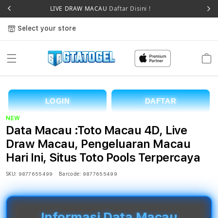
LIVE DRAW MACAU
Daftar Disini !
Select your store
Cart
LOGIN
DAFTAR
NEW
Data Macau :Toto Macau 4D, Live
Draw Macau, Pengeluaran Macau
Hari Ini, Situs Toto Pools Terpercaya
SKU:
Barcode:
9877655499
9877655499
Informasi Data Macau