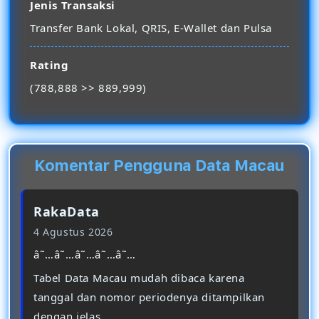
Jenis Transaksi
Transfer Bank Lokal, QRIS, E-Wallet dan Pulsa
Rating
(788,888 >> 889,999)
Komentar Pengguna Data Macau
RakaData
4 Agustus 2026
â˜…â˜…â˜…â˜…â˜…
Tabel Data Macau mudah dibaca karena
tanggal dan nomor periodenya ditampilkan
dengan jelas.