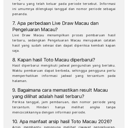
terbaru yang telah keluar pada periode tersebut. Informasi
ini umumnya dilengkapi tanggal dan nomor periode sebagai
penanda.
7. Apa perbedaan Live Draw Macau dan
Pengeluaran Macau?
Live Draw Macau menampilkan proses pembaruan hasil
terbaru, sedangkan Pengeluaran Macau merupakan catatan
hasil yang sudah selesai dan dapat diperiksa kembali kapan
saja.
8. Kapan hasil Toto Macau diperbarui?
Hasil diperbarui mengikuti jadwal pengundian yang berlaku.
Waktu pembaruan dapat berbeda, sehingga pengguna perlu
memperhatikan informasi jadwal yang tercantum pada
halaman.
9. Bagaimana cara memastikan result Macau
yang dilihat adalah hasil terbaru?
Periksa tanggal, jam pembaruan, dan nomor periode yang
tercantum. Hindari hanya melihat angka tanpa
mencocokkannya dengan informasi periode.
10. Apa manfaat arsip hasil Toto Macau 2026?
Arsip membantu pengguna melihat riwayat pengeluaran,