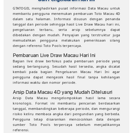
GTATOGEL menghadirkan pusat informasi Data Macau untuk
membantu pengguna menemukan pembaruan Toto Macau 4D
dalam satu halaman. Informasi disusun dengan penanda
tanggal dan periode sehingga hasil Live Draw Macau hari ini,
pengeluaran terbaru, serta arsip sebelumnya dapat
dibedakan dengan mudah. Penyajian yang terstruktur juga
memudahkan pengguna melakukan pemeriksaan silang
dengan referensi Toto Pools terpercaya.
Pembaruan Live Draw Macau Hari Ini
Bagian live draw berfokus pada pembaruan periode yang
sedang berlangsung. Sesudah hasil tersedia, angka dicatat
kembali pada bagian Pengeluaran Macau Hari Ini agar
pengguna dapat mengecek hasil final tanpa kehilangan
informasi waktu dan nomor periode.
Arsip Data Macau 4D yang Mudah Ditelusuri
Arsip Data Macau mengelompokkan hasil lama secara
kronologis. Format ini membantu pencarian berdasarkan
tanggal, membandingkan beberapa periode, dan mengurangi
risiko keliru membaca angka dari pengundian yang berbeda.
Pengguna tetap disarankan mencocokkan data dengan
sumber Toto Pools terpercaya sebelum menjadikannya
referensi.