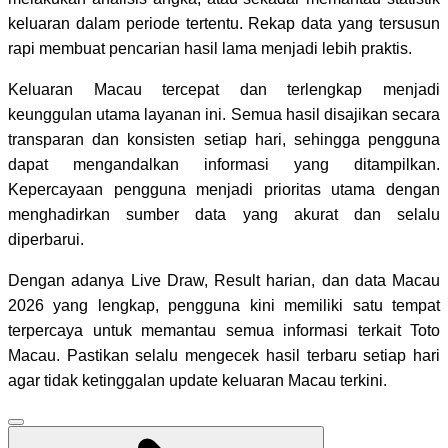
keluaran dalam periode tertentu. Rekap data yang tersusun
rapi membuat pencarian hasil lama menjadi lebih praktis.
Keluaran Macau tercepat dan terlengkap menjadi
keunggulan utama layanan ini. Semua hasil disajikan secara
transparan dan konsisten setiap hari, sehingga pengguna
dapat mengandalkan informasi yang ditampilkan.
Kepercayaan pengguna menjadi prioritas utama dengan
menghadirkan sumber data yang akurat dan selalu
diperbarui.
Dengan adanya Live Draw, Result harian, dan data Macau
2026 yang lengkap, pengguna kini memiliki satu tempat
terpercaya untuk memantau semua informasi terkait Toto
Macau. Pastikan selalu mengecek hasil terbaru setiap hari
agar tidak ketinggalan update keluaran Macau terkini.