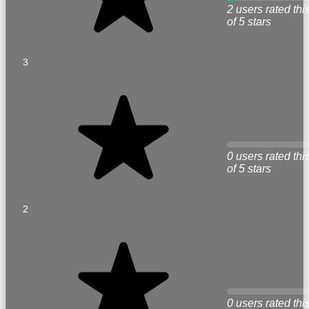
2 users rated thi
of 5 stars
3
0 users rated thi
of 5 stars
2
0 users rated thi