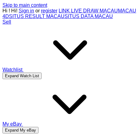
Skip to main content
Hi
!
Hi!
Sign in
or
register
LINK LIVE DRAW MACAU
MACAU
4D
SITUS RESULT MACAU
SITUS DATA MACAU
Sell
Watchlist
Expand Watch List
My eBay
Expand My eBay