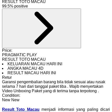
RESULT TOTO MACAU
99.5% positive
Price:
PRAGMATIC PLAY
RESULT TOTO MACAU
KELUARAN MACAU HARI INI
ANGKA MACAU 4D
RESULT MACAU HARI INI
Retur
Garansi pengembalian barang bila tidak sesuai atau rusak
selama 7 hari dari tanggal paket tiba
.
Wajib menyertakan
Video Unboxing Paket yang di terima tanpa terpotong
.
Condition:
New
New
Result Toto Macau
menjadi informasi yang paling dicari