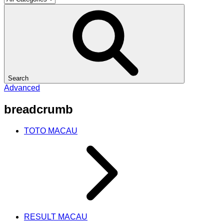
Search
Advanced
breadcrumb
TOTO MACAU
RESULT MACAU