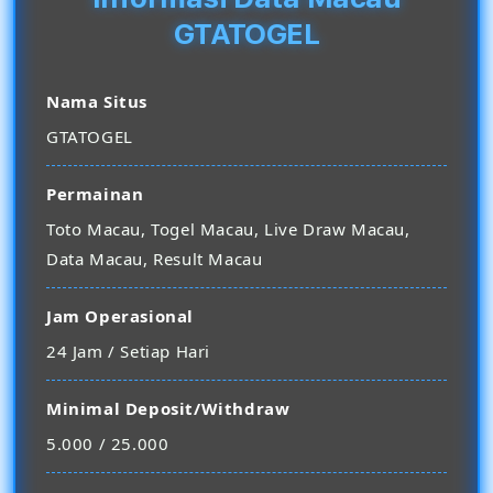
GTATOGEL
Nama Situs
GTATOGEL
Permainan
Toto Macau, Togel Macau, Live Draw Macau,
Data Macau, Result Macau
Jam Operasional
24 Jam / Setiap Hari
Minimal Deposit/Withdraw
5.000 / 25.000