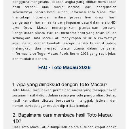
pengguna mengetahui apakah angka yang dilihat merupakan
hasil terbaru atau masih berasal dari pengundian
sebelumnya. Secara keseluruhan, informasi Toto Macau 2026
mencakup hubungan antara proses live draw, hasil
pengeluaran harian, serta penyimpanan data dalam arsip 4D.
Live Draw Macau menampilkan pembaruan terbaru,
Pengeluaran Macau Hari Ini mencatat hasil yang telah keluar,
sedangkan Data Macau 4D menyimpan seluruh riwayatnya
agar dapat dilihat kembali. Ketiga bagian tersebut saling
melengkapi dan menjadi unsur utama dalam penyajian
informasi Live Togel Macau Pools Resmi 2026 yang rapi, jelas,
dan mudah dipahami.
FAQ - Toto Macau 2026
1. Apa yang dimaksud dengan Toto Macau?
Toto Macau merupakan permainan angka yang menggunakan
susunan hasil 4 digit dalam setiap periode pengundian. Setiap
hasil kemudian dicatat berdasarkan tanggal, jadwal, dan
nomor periode agar mudah diperiksa kembali.
2. Bagaimana cara membaca hasil Toto Macau
4D?
Hasil Toto Macau 4D ditampilkan dalam susunan empat angka