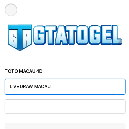
TOTO MACAU 4D
LIVE DRAW MACAU
MACAU POOLS