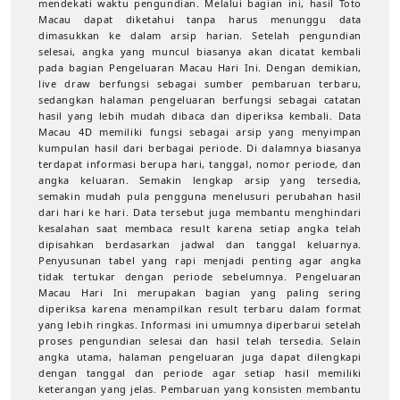
mendekati waktu pengundian. Melalui bagian ini, hasil Toto
Macau dapat diketahui tanpa harus menunggu data
dimasukkan ke dalam arsip harian. Setelah pengundian
selesai, angka yang muncul biasanya akan dicatat kembali
pada bagian Pengeluaran Macau Hari Ini. Dengan demikian,
live draw berfungsi sebagai sumber pembaruan terbaru,
sedangkan halaman pengeluaran berfungsi sebagai catatan
hasil yang lebih mudah dibaca dan diperiksa kembali. Data
Macau 4D memiliki fungsi sebagai arsip yang menyimpan
kumpulan hasil dari berbagai periode. Di dalamnya biasanya
terdapat informasi berupa hari, tanggal, nomor periode, dan
angka keluaran. Semakin lengkap arsip yang tersedia,
semakin mudah pula pengguna menelusuri perubahan hasil
dari hari ke hari. Data tersebut juga membantu menghindari
kesalahan saat membaca result karena setiap angka telah
dipisahkan berdasarkan jadwal dan tanggal keluarnya.
Penyusunan tabel yang rapi menjadi penting agar angka
tidak tertukar dengan periode sebelumnya. Pengeluaran
Macau Hari Ini merupakan bagian yang paling sering
diperiksa karena menampilkan result terbaru dalam format
yang lebih ringkas. Informasi ini umumnya diperbarui setelah
proses pengundian selesai dan hasil telah tersedia. Selain
angka utama, halaman pengeluaran juga dapat dilengkapi
dengan tanggal dan periode agar setiap hasil memiliki
keterangan yang jelas. Pembaruan yang konsisten membantu