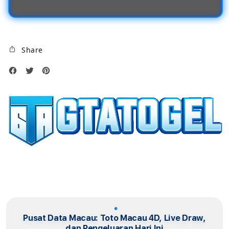
dan periodenya.
Referensi terpercaya membantu pengguna
membandingkan tanggal, periode, dan
angka hasil sebelum menggunakan
informasi yang ditampilkan.
Share
Pusat Data Macau: Toto Macau 4D, Live Draw,
dan Pengeluaran Hari Ini