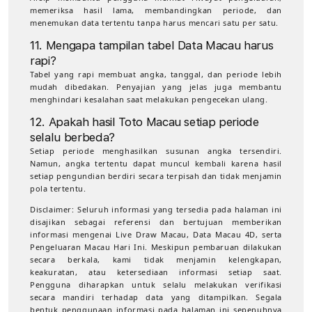
memeriksa hasil lama, membandingkan periode, dan
menemukan data tertentu tanpa harus mencari satu per satu.
11. Mengapa tampilan tabel Data Macau harus
rapi?
Tabel yang rapi membuat angka, tanggal, dan periode lebih
mudah dibedakan. Penyajian yang jelas juga membantu
menghindari kesalahan saat melakukan pengecekan ulang.
12. Apakah hasil Toto Macau setiap periode
selalu berbeda?
Setiap periode menghasilkan susunan angka tersendiri.
Namun, angka tertentu dapat muncul kembali karena hasil
setiap pengundian berdiri secara terpisah dan tidak menjamin
pola tertentu.
Disclaimer: Seluruh informasi yang tersedia pada halaman ini
disajikan sebagai referensi dan bertujuan memberikan
informasi mengenai Live Draw Macau, Data Macau 4D, serta
Pengeluaran Macau Hari Ini. Meskipun pembaruan dilakukan
secara berkala, kami tidak menjamin kelengkapan,
keakuratan, atau ketersediaan informasi setiap saat.
Pengguna diharapkan untuk selalu melakukan verifikasi
secara mandiri terhadap data yang ditampilkan. Segala
bentuk penggunaan informasi pada halaman ini sepenuhnya