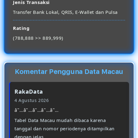
Jenis Transaksi
Transfer Bank Lokal, QRIS, E-Wallet dan Pulsa
Rating
(788,888 >> 889,999)
Komentar Pengguna Data Macau
RakaData
4 Agustus 2026
â˜…â˜…â˜…â˜…â˜…
Tabel Data Macau mudah dibaca karena
tanggal dan nomor periodenya ditampilkan
dengan jelas.