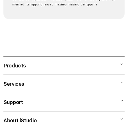
menjadi tanggung jawab masing-masing pengguna.
Products
Services
Mac
iPad
Support
AppleCare+
iPhone
Corporate
Toto Macau
About iStudio
My Account
GTATOGEL DATA MACAU
Music