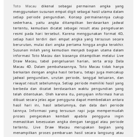
Toto Macau
dikenal sebagai permainan angka yang
menggunakan susunan empat digit sebagai hasil utama dalam
setiap periode pengundian. Konsep permainannya cukup
sederhana, yaitu angka ditampilkan berdasarkan jadwal
tertentu, kemudian dicatat sebagai result atau pengeluaran
resmi pada hari tersebut. Karena menggunakan format 4D,
setiap hasil terdiri dari empat angka yang tersusun secara
berurutan, mulai dari angka pertama hingga angka terakhir.
Susunan inilah yang kemudian menjadi bagian utama dalam
informasi Toto Macau dan biasanya ditampilkan melalui Live
Draw Macau, tabel pengeluaran harian, serta arsip Data
Macau 4D. Dalam pembahasannya, Toto Macau tidak hanya
berkaitan dengan angka hasil terbaru, tetapi juga mencakup
jadwal pengundian, urutan periode, tanggal keluaran, dan
riwayat result sebelumnya. Setiap periode memiliki hasil yang
berbeda dan dicatat berdasarkan waktu pengundian yang
telah ditentukan. Oleh karena itu, penyajian informasi harus
dibuat secara jelas agar pengguna dapat membedakan antara
hasil hari ini, hasil sebelumnya, dan data dari periode
lainnya. Informasi yang tersusun rapi juga mempermudah
proses pengecekan kembali apabila pengguna ingin
memastikan kesesuaian angka dengan tanggal atau periode
tertentu. Live Draw Macau merupakan bagian yang
menampilkan proses pembaruan hasil secara langsung atau