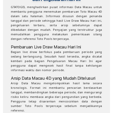
GTATOGEL menghadirkan pusat informasi Data Macau untuk
membantu pengguna menemukan pembaruan Toto Macau 4D
dalam satu halaman. Informasi disusun dengan penanda
tanggal dan periode sehingga hasil Live Draw Macau hari ini,
pengeluaran terbaru, serta arsip sebelumnya dapat
dibedakan dengan mudah. Penyajian yang terstruktur juga
memudahkan pengguna melakukan pemeriksaan silang
dengan referensi Toto Pools terpercaya.
Pembaruan Live Draw Macau Hari Ini
Bagian live draw berfokus pada pembaruan periode yang
sedang berlangsung. Sesudah hasil tersedia, angka dicatat
kembali pada bagian Pengeluaran Macau Hari Ini agar
pengguna dapat mengecek hasil final tanpa kehilangan
informasi waktu dan nomor periode.
Arsip Data Macau 4D yang Mudah Ditelusuri
Arsip Data Macau mengelompokkan hasil lama secara
kronologis. Format ini membantu pencarian berdasarkan
tanggal, membandingkan beberapa periode, dan mengurangi
risiko keliru membaca angka dari pengundian yang berbeda.
Pengguna tetap disarankan mencocokkan data dengan
sumber Toto Pools terpercaya sebelum menjadikannya
referensi.