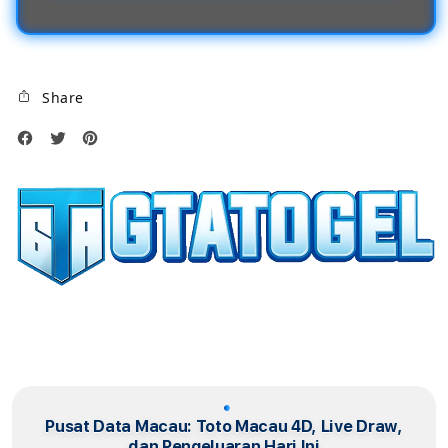
dan periodenya.
Referensi terpercaya membantu pengguna
membandingkan tanggal, periode, dan
angka hasil sebelum menggunakan
informasi yang ditampilkan.
Share
Pusat Data Macau: Toto Macau 4D, Live Draw,
dan Pengeluaran Hari Ini