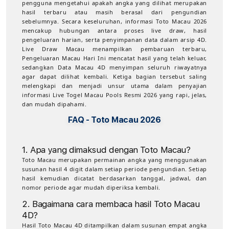
pengguna mengetahui apakah angka yang dilihat merupakan
hasil terbaru atau masih berasal dari pengundian
sebelumnya. Secara keseluruhan, informasi Toto Macau 2026
mencakup hubungan antara proses live draw, hasil
pengeluaran harian, serta penyimpanan data dalam arsip 4D.
Live Draw Macau menampilkan pembaruan terbaru,
Pengeluaran Macau Hari Ini mencatat hasil yang telah keluar,
sedangkan Data Macau 4D menyimpan seluruh riwayatnya
agar dapat dilihat kembali. Ketiga bagian tersebut saling
melengkapi dan menjadi unsur utama dalam penyajian
informasi Live Togel Macau Pools Resmi 2026 yang rapi, jelas,
dan mudah dipahami.
FAQ - Toto Macau 2026
1. Apa yang dimaksud dengan Toto Macau?
Toto Macau merupakan permainan angka yang menggunakan
susunan hasil 4 digit dalam setiap periode pengundian. Setiap
hasil kemudian dicatat berdasarkan tanggal, jadwal, dan
nomor periode agar mudah diperiksa kembali.
2. Bagaimana cara membaca hasil Toto Macau
4D?
Hasil Toto Macau 4D ditampilkan dalam susunan empat angka