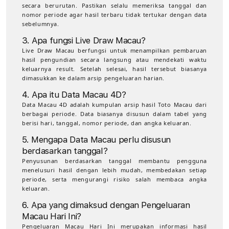
secara berurutan. Pastikan selalu memeriksa tanggal dan
nomor periode agar hasil terbaru tidak tertukar dengan data
sebelumnya.
3. Apa fungsi Live Draw Macau?
Live Draw Macau berfungsi untuk menampilkan pembaruan
hasil pengundian secara langsung atau mendekati waktu
keluarnya result. Setelah selesai, hasil tersebut biasanya
dimasukkan ke dalam arsip pengeluaran harian.
4. Apa itu Data Macau 4D?
Data Macau 4D adalah kumpulan arsip hasil Toto Macau dari
berbagai periode. Data biasanya disusun dalam tabel yang
berisi hari, tanggal, nomor periode, dan angka keluaran.
5. Mengapa Data Macau perlu disusun
berdasarkan tanggal?
Penyusunan berdasarkan tanggal membantu pengguna
menelusuri hasil dengan lebih mudah, membedakan setiap
periode, serta mengurangi risiko salah membaca angka
keluaran.
6. Apa yang dimaksud dengan Pengeluaran
Macau Hari Ini?
Pengeluaran Macau Hari Ini merupakan informasi hasil