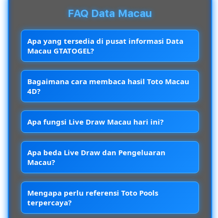
Live
Live
FAQ Data Macau
Draw
Draw
Macau,
Maca
Apa yang tersedia di pusat informasi Data
Pengeluaran
Peng
Macau GTATOGEL?
Macau
Maca
Hari
Hari
GTATOGEL menyajikan Data Macau 4D, Live
Ini,
Ini,
Bagaimana cara membaca hasil Toto Macau
Draw Macau hari ini, pengeluaran terbaru,
Situs
Situs
4D?
dan arsip hasil berdasarkan periode.
Toto
Toto
Pools
Pool
Cocokkan empat digit hasil dengan tanggal
Apa fungsi Live Draw Macau hari ini?
Terpercaya
Terp
dan nomor periode agar data terbaru tidak
tertukar dengan arsip sebelumnya.
Live draw membantu pengguna mengikuti
Apa beda Live Draw dan Pengeluaran
pembaruan hasil periode berjalan sebelum
Macau?
dicatat dalam tabel pengeluaran.
Live Draw Macau menampilkan proses
Mengapa perlu referensi Toto Pools
pembaruan, sedangkan Pengeluaran Macau
terpercaya?
Hari Ini mencatat hasil final beserta tanggal