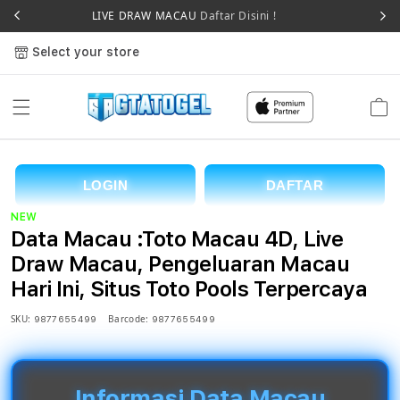
LIVE DRAW MACAU
Daftar Disini !
Select your store
Cart
LOGIN
DAFTAR
NEW
Data Macau :Toto Macau 4D, Live
Draw Macau, Pengeluaran Macau
Hari Ini, Situs Toto Pools Terpercaya
SKU:
Barcode:
9877655499
9877655499
Informasi Data Macau