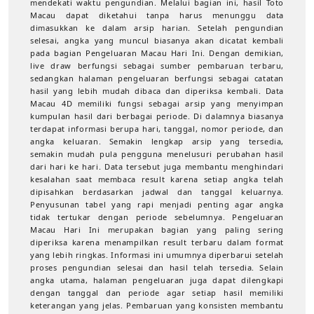
mendekati waktu pengundian. Melalui bagian ini, hasil Toto
Macau dapat diketahui tanpa harus menunggu data
dimasukkan ke dalam arsip harian. Setelah pengundian
selesai, angka yang muncul biasanya akan dicatat kembali
pada bagian Pengeluaran Macau Hari Ini. Dengan demikian,
live draw berfungsi sebagai sumber pembaruan terbaru,
sedangkan halaman pengeluaran berfungsi sebagai catatan
hasil yang lebih mudah dibaca dan diperiksa kembali. Data
Macau 4D memiliki fungsi sebagai arsip yang menyimpan
kumpulan hasil dari berbagai periode. Di dalamnya biasanya
terdapat informasi berupa hari, tanggal, nomor periode, dan
angka keluaran. Semakin lengkap arsip yang tersedia,
semakin mudah pula pengguna menelusuri perubahan hasil
dari hari ke hari. Data tersebut juga membantu menghindari
kesalahan saat membaca result karena setiap angka telah
dipisahkan berdasarkan jadwal dan tanggal keluarnya.
Penyusunan tabel yang rapi menjadi penting agar angka
tidak tertukar dengan periode sebelumnya. Pengeluaran
Macau Hari Ini merupakan bagian yang paling sering
diperiksa karena menampilkan result terbaru dalam format
yang lebih ringkas. Informasi ini umumnya diperbarui setelah
proses pengundian selesai dan hasil telah tersedia. Selain
angka utama, halaman pengeluaran juga dapat dilengkapi
dengan tanggal dan periode agar setiap hasil memiliki
keterangan yang jelas. Pembaruan yang konsisten membantu