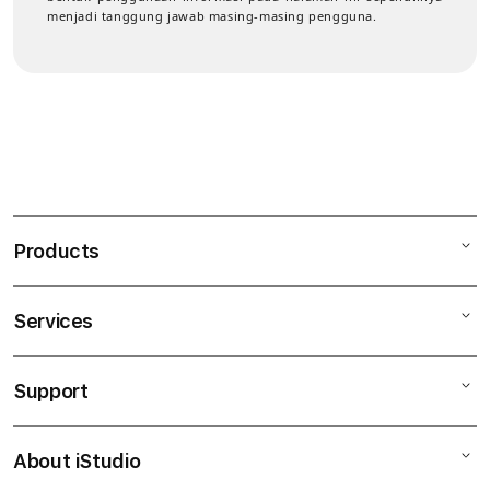
menjadi tanggung jawab masing-masing pengguna.
Products
Services
Mac
iPad
Support
AppleCare+
iPhone
Corporate
Toto Macau
About iStudio
My Account
GTATOGEL DATA MACAU
Music