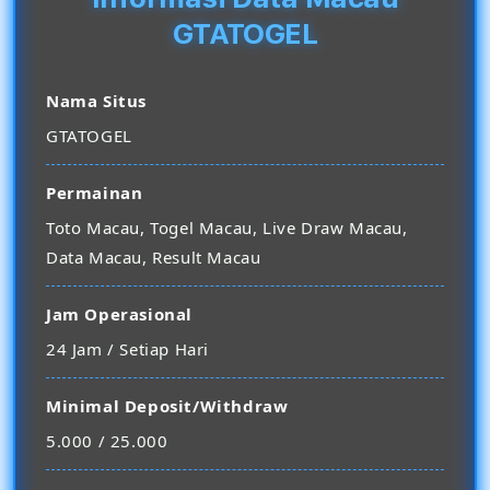
GTATOGEL
Nama Situs
GTATOGEL
Permainan
Toto Macau, Togel Macau, Live Draw Macau,
Data Macau, Result Macau
Jam Operasional
24 Jam / Setiap Hari
Minimal Deposit/Withdraw
5.000 / 25.000