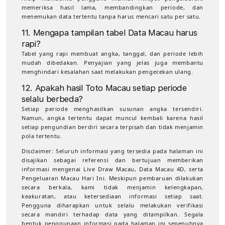
memeriksa hasil lama, membandingkan periode, dan
menemukan data tertentu tanpa harus mencari satu per satu.
11. Mengapa tampilan tabel Data Macau harus
rapi?
Tabel yang rapi membuat angka, tanggal, dan periode lebih
mudah dibedakan. Penyajian yang jelas juga membantu
menghindari kesalahan saat melakukan pengecekan ulang.
12. Apakah hasil Toto Macau setiap periode
selalu berbeda?
Setiap periode menghasilkan susunan angka tersendiri.
Namun, angka tertentu dapat muncul kembali karena hasil
setiap pengundian berdiri secara terpisah dan tidak menjamin
pola tertentu.
Disclaimer: Seluruh informasi yang tersedia pada halaman ini
disajikan sebagai referensi dan bertujuan memberikan
informasi mengenai Live Draw Macau, Data Macau 4D, serta
Pengeluaran Macau Hari Ini. Meskipun pembaruan dilakukan
secara berkala, kami tidak menjamin kelengkapan,
keakuratan, atau ketersediaan informasi setiap saat.
Pengguna diharapkan untuk selalu melakukan verifikasi
secara mandiri terhadap data yang ditampilkan. Segala
bentuk penggunaan informasi pada halaman ini sepenuhnya