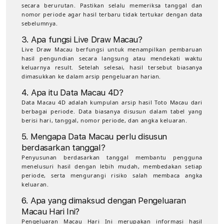
secara berurutan. Pastikan selalu memeriksa tanggal dan
nomor periode agar hasil terbaru tidak tertukar dengan data
sebelumnya.
3. Apa fungsi Live Draw Macau?
Live Draw Macau berfungsi untuk menampilkan pembaruan
hasil pengundian secara langsung atau mendekati waktu
keluarnya result. Setelah selesai, hasil tersebut biasanya
dimasukkan ke dalam arsip pengeluaran harian.
4. Apa itu Data Macau 4D?
Data Macau 4D adalah kumpulan arsip hasil Toto Macau dari
berbagai periode. Data biasanya disusun dalam tabel yang
berisi hari, tanggal, nomor periode, dan angka keluaran.
5. Mengapa Data Macau perlu disusun
berdasarkan tanggal?
Penyusunan berdasarkan tanggal membantu pengguna
menelusuri hasil dengan lebih mudah, membedakan setiap
periode, serta mengurangi risiko salah membaca angka
keluaran.
6. Apa yang dimaksud dengan Pengeluaran
Macau Hari Ini?
Pengeluaran Macau Hari Ini merupakan informasi hasil