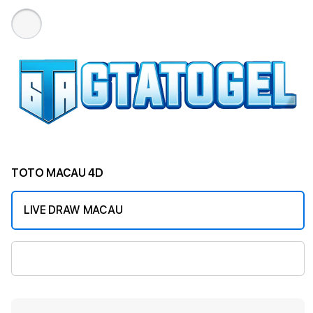
TOTO MACAU 4D
LIVE DRAW MACAU
MACAU POOLS