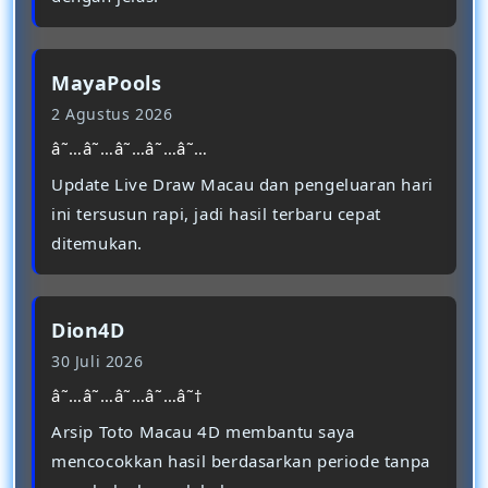
MayaPools
2 Agustus 2026
â˜…â˜…â˜…â˜…â˜…
Update Live Draw Macau dan pengeluaran hari
ini tersusun rapi, jadi hasil terbaru cepat
ditemukan.
Dion4D
30 Juli 2026
â˜…â˜…â˜…â˜…â˜†
Arsip Toto Macau 4D membantu saya
mencocokkan hasil berdasarkan periode tanpa