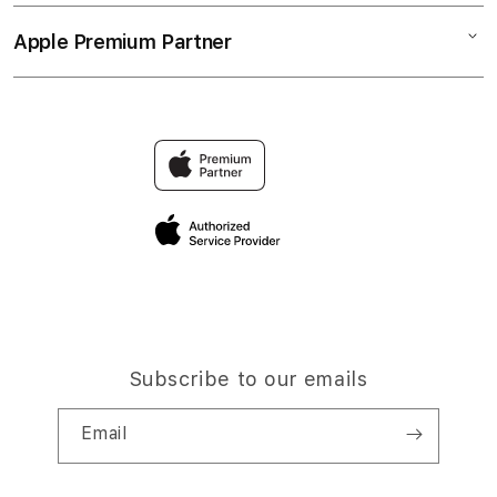
Collection & Delivery
Elush Service Provider
TV & Home
Apple Premium Partner
About Us
Returns & Exchanges
Financing Options
Accessories
Find an iStudio near you
Contact Us
Trade-in
Live Draw Macau
Why Shop at iStudio
FAQ
Data Macau
Elush Corporate Website
Privacy Policy
Site Terms of Use
Subscribe to our emails
Email