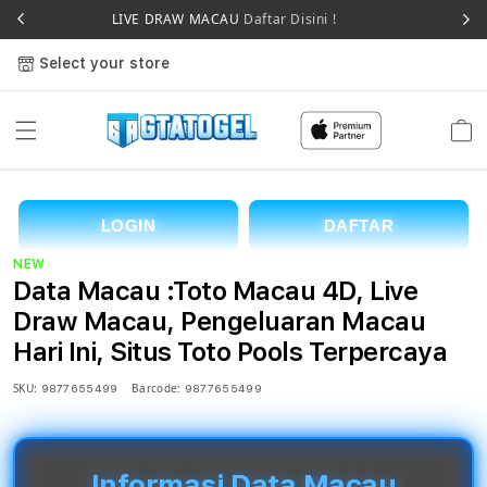
LIVE DRAW MACAU
Daftar Disini !
Select your store
Cart
LOGIN
DAFTAR
NEW
Data Macau :Toto Macau 4D, Live
Draw Macau, Pengeluaran Macau
Hari Ini, Situs Toto Pools Terpercaya
SKU:
Barcode:
9877655499
9877655499
Informasi Data Macau