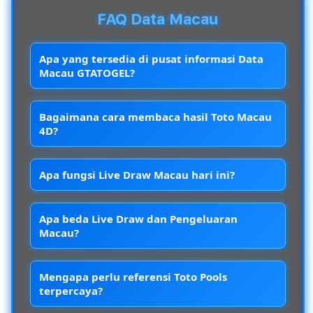
Live
Live
FAQ Data Macau
Draw
Draw
Macau,
Maca
Apa yang tersedia di pusat informasi Data
Pengeluaran
Peng
Macau GTATOGEL?
Macau
Maca
Hari
Hari
GTATOGEL menyajikan Data Macau 4D, Live
Ini,
Ini,
Bagaimana cara membaca hasil Toto Macau
Draw Macau hari ini, pengeluaran terbaru,
Situs
Situs
4D?
dan arsip hasil berdasarkan periode.
Toto
Toto
Pools
Pool
Cocokkan empat digit hasil dengan tanggal
Apa fungsi Live Draw Macau hari ini?
Terpercaya
Terp
dan nomor periode agar data terbaru tidak
tertukar dengan arsip sebelumnya.
Live draw membantu pengguna mengikuti
Apa beda Live Draw dan Pengeluaran
pembaruan hasil periode berjalan sebelum
Macau?
dicatat dalam tabel pengeluaran.
Live Draw Macau menampilkan proses
Mengapa perlu referensi Toto Pools
pembaruan, sedangkan Pengeluaran Macau
terpercaya?
Hari Ini mencatat hasil final beserta tanggal