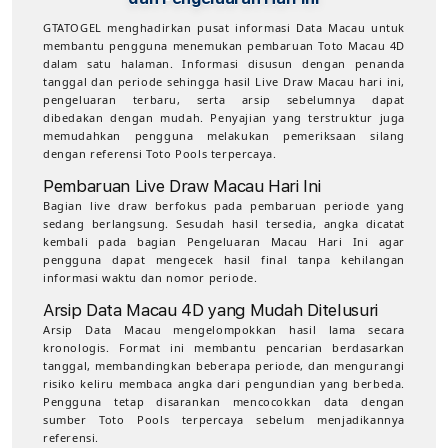
GTATOGEL menghadirkan pusat informasi Data Macau untuk
membantu pengguna menemukan pembaruan Toto Macau 4D
dalam satu halaman. Informasi disusun dengan penanda
tanggal dan periode sehingga hasil Live Draw Macau hari ini,
pengeluaran terbaru, serta arsip sebelumnya dapat
dibedakan dengan mudah. Penyajian yang terstruktur juga
memudahkan pengguna melakukan pemeriksaan silang
dengan referensi Toto Pools terpercaya.
Pembaruan Live Draw Macau Hari Ini
Bagian live draw berfokus pada pembaruan periode yang
sedang berlangsung. Sesudah hasil tersedia, angka dicatat
kembali pada bagian Pengeluaran Macau Hari Ini agar
pengguna dapat mengecek hasil final tanpa kehilangan
informasi waktu dan nomor periode.
Arsip Data Macau 4D yang Mudah Ditelusuri
Arsip Data Macau mengelompokkan hasil lama secara
kronologis. Format ini membantu pencarian berdasarkan
tanggal, membandingkan beberapa periode, dan mengurangi
risiko keliru membaca angka dari pengundian yang berbeda.
Pengguna tetap disarankan mencocokkan data dengan
sumber Toto Pools terpercaya sebelum menjadikannya
referensi.