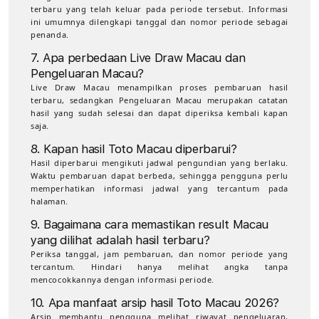
terbaru yang telah keluar pada periode tersebut. Informasi
ini umumnya dilengkapi tanggal dan nomor periode sebagai
penanda.
7. Apa perbedaan Live Draw Macau dan
Pengeluaran Macau?
Live Draw Macau menampilkan proses pembaruan hasil
terbaru, sedangkan Pengeluaran Macau merupakan catatan
hasil yang sudah selesai dan dapat diperiksa kembali kapan
saja.
8. Kapan hasil Toto Macau diperbarui?
Hasil diperbarui mengikuti jadwal pengundian yang berlaku.
Waktu pembaruan dapat berbeda, sehingga pengguna perlu
memperhatikan informasi jadwal yang tercantum pada
halaman.
9. Bagaimana cara memastikan result Macau
yang dilihat adalah hasil terbaru?
Periksa tanggal, jam pembaruan, dan nomor periode yang
tercantum. Hindari hanya melihat angka tanpa
mencocokkannya dengan informasi periode.
10. Apa manfaat arsip hasil Toto Macau 2026?
Arsip membantu pengguna melihat riwayat pengeluaran,