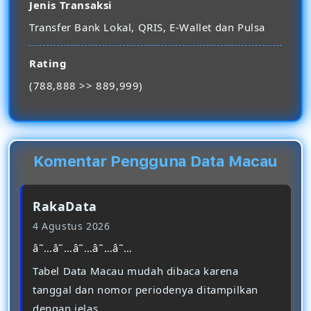
Jenis Transaksi
Transfer Bank Lokal, QRIS, E-Wallet dan Pulsa
Rating
(788,888 >> 889,999)
Komentar Pengguna Data Macau
RakaData
4 Agustus 2026
â˜…â˜…â˜…â˜…â˜…
Tabel Data Macau mudah dibaca karena
tanggal dan nomor periodenya ditampilkan
dengan jelas.