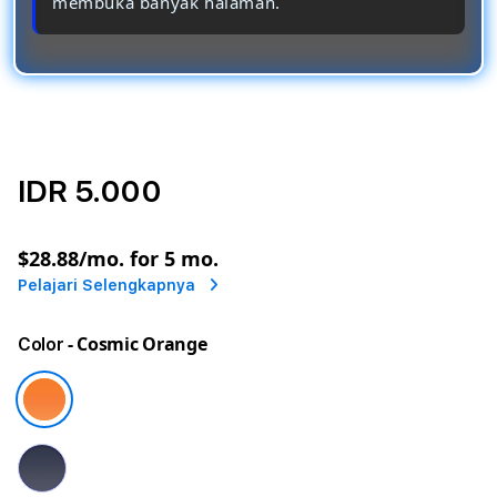
membuka banyak halaman.
IDR 5.000
or
$28.88
/mo. for 5 mo.
Pelajari Selengkapnya
- Cosmic Orange
Color